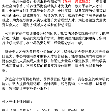
银川兴诚会计咨询服务有限公司
（
简称：兴诚恒企）
，本着服
务社会为宗旨，培养优秀财会精英人才为使命，致力于会计人才培
训，
全面开设针对零基础会计考证、会计实操、财务管理与运用等财
务培训课程
。
以
诚信办学、教育为本
理念
，帮助零基础学员快速高薪
就业，助力在职财务人员快速晋升为管理型人才。为社会输送大量优
秀财会人才，是财务领域人才成长的梦想摇篮。
公司拥有多年培训服务经验
的团队
，扎实的账务实践操作能力，能够
高效、快捷、准确的完成客户需求。并提供后期跟踪式的服务，实现
行业领域标杆，在业界倍受好评，经营理念独树一帜。
财会类人才作为各行各业必须的人才，稀缺型财会管理型人才更是缺
口巨大。本公司拥有多年财务人才培养经验，能够在短期内帮助拥有
财会梦想的人员实现人生目标，并通过大量客户渠道体系，帮助学员
完成高薪就业。不可多得的账务实践操作环境，帮扶学员就业与创
业。
兴诚会计教育拥有热情、尽职尽责的成熟
团队，
具备独立的教学研发
能力。
致力提供代理记账、会计培训、税务咨询、企业年报、财务报
表、数据统计等财务专业服务！
校区
开课上课时间
：
白班（周一至周五）：
9
：
：
，
：
：
；
00--11
30
14
00--16
30