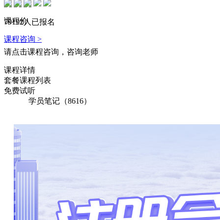
133****2420 刚刚购买了该课程
课程价
191****4956 刚刚购买了该课程
79192人已报名
课程咨询 >
135****5509 刚刚购买了该课程
请点击课程咨询，咨询老师
137****4419 刚刚购买了该课程
课程详情
166****1788 刚刚购买了该课程
套餐课程列表
免费试听
149****5157 刚刚购买了该课程
学员笔记（8616）
159****5888 刚刚购买了该课程
168****6517 刚刚购买了该课程
179****3216 刚刚购买了该课程
192****3623 刚刚购买了该课程
137****4749 刚刚购买了该课程
140****2887 刚刚购买了该课程