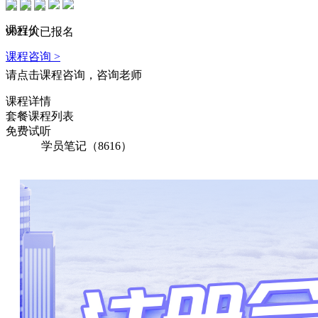
148****2091 刚刚购买了该课程
课程价
141****5798 刚刚购买了该课程
9021人已报名
课程咨询 >
164****6207 刚刚购买了该课程
请点击课程咨询，咨询老师
165****2260 刚刚购买了该课程
课程详情
140****3265 刚刚购买了该课程
套餐课程列表
免费试听
173****5638 刚刚购买了该课程
学员笔记（8616）
165****6479 刚刚购买了该课程
172****4755 刚刚购买了该课程
137****2955 刚刚购买了该课程
170****6152 刚刚购买了该课程
179****3372 刚刚购买了该课程
165****1840 刚刚购买了该课程