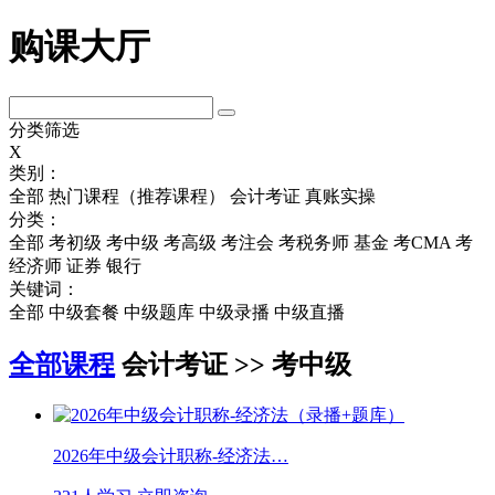
购课大厅
分类筛选
X
类别：
全部
热门课程（推荐课程）
会计考证
真账实操
分类：
全部
考初级
考中级
考高级
考注会
考税务师
基金
考CMA
考
经济师
证券
银行
关键词：
全部
中级套餐
中级题库
中级录播
中级直播
全部课程
会计考证 >> 考中级
2026年中级会计职称-经济法…