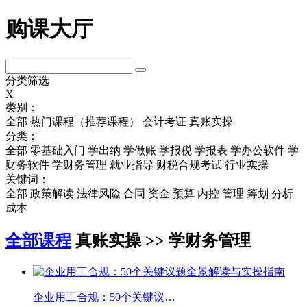
购课大厅
分类筛选
X
类别：
全部
热门课程（推荐课程）
会计考证
真账实操
分类：
全部
零基础入门
学出纳
学做账
学报税
学报表
学办公软件
学
财务软件
学财务管理
就业指导
财税合规考试
行业实操
关键词：
全部
政策解读
法律风险
合同
资金
预算
内控
管理
筹划
分析
成本
全部课程
真账实操 >> 学财务管理
企业用工合规：50个关键议…