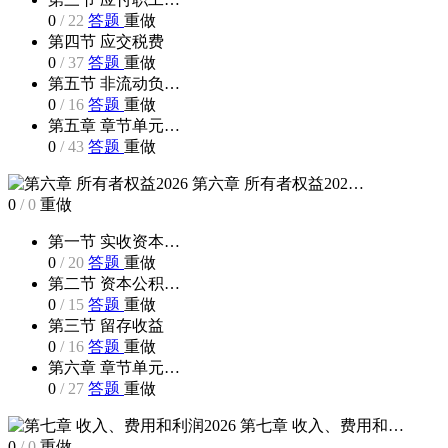
0
/
22
答题
重做
第四节 应交税费
0
/
37
答题
重做
第五节 非流动负…
0
/
16
答题
重做
第五章 章节单元…
0
/
43
答题
重做
第六章 所有者权益202…
0
/
0
重做
第一节 实收资本…
0
/
20
答题
重做
第二节 资本公积…
0
/
15
答题
重做
第三节 留存收益
0
/
16
答题
重做
第六章 章节单元…
0
/
27
答题
重做
第七章 收入、费用和…
0
/
0
重做