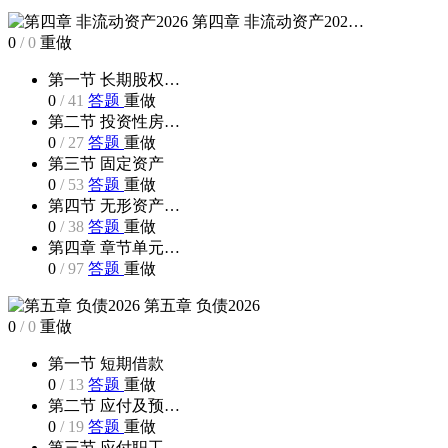
第四章 非流动资产202…
0
/
0
重做
第一节 长期股权…
0
/
41
答题
重做
第二节 投资性房…
0
/
27
答题
重做
第三节 固定资产
0
/
53
答题
重做
第四节 无形资产…
0
/
38
答题
重做
第四章 章节单元…
0
/
97
答题
重做
第五章 负债2026
0
/
0
重做
第一节 短期借款
0
/
13
答题
重做
第二节 应付及预…
0
/
19
答题
重做
第三节 应付职工…