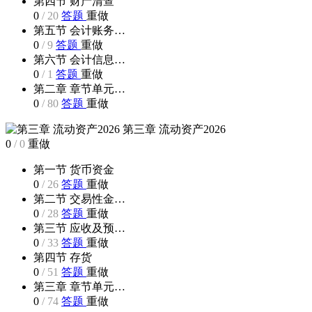
第四节 财产清查
0
/
20
答题
重做
第五节 会计账务…
0
/
9
答题
重做
第六节 会计信息…
0
/
1
答题
重做
第二章 章节单元…
0
/
80
答题
重做
第三章 流动资产2026
0
/
0
重做
第一节 货币资金
0
/
26
答题
重做
第二节 交易性金…
0
/
28
答题
重做
第三节 应收及预…
0
/
33
答题
重做
第四节 存货
0
/
51
答题
重做
第三章 章节单元…
0
/
74
答题
重做