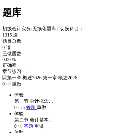
题库
初级会计实务-无纸化题库
[ 切换科目 ]
1315
道
题目总数
0
道
已做题数
0.00
%
正确率
章节练习
[ 切换类型 ]
第一章 概述2026
0
/
0
重做
体验
第一节 会计概念…
0
/
26
答题
重做
体验
第二节 会计基本…
0
/
8
答题
重做
体验