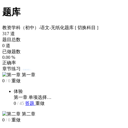
题库
教资学科（初中）-语文-无纸化题库
[ 切换科目 ]
317
道
题目总数
0
道
已做题数
0.00
%
正确率
章节练习
[ 切换类型 ]
第一章
0
/
0
重做
体验
第一章 单项选择…
0
/
45
答题
重做
第二章
0
/
0
重做